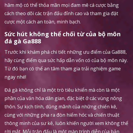
hâm mộ có thể thỏa mãn mọi đam mê cá cược bằng
cách theo dõi các trận đấu đỉnh cao và tham gia đặt
cược một cách an toàn, minh bạch.
Sức hút không thể chối từ của bộ môn
đá gà Ga888
Trước khi khám phá chi tiết những ưu điểm của Ga888,
hãy cùng điểm qua sức hấp dẫn vốn có của bộ môn này.
Từ đó bạn có thể an tâm tham gia trải nghiệm game
ngay nhé!
Đá gà không chỉ là một trò tiêu khiển mà còn là một
phần của văn hóa dân gian, đặc biệt ở các vùng nông
thôn. Sự kịch tính, dũng mãnh của những chiến kê,
cùng với những pha ra đòn hiểm hóc và chiến thuật
thông minh của sư kê, luôn khiến người xem không thể
rời mắt. Mỗi trận đấu là một màn trình diễn của bản