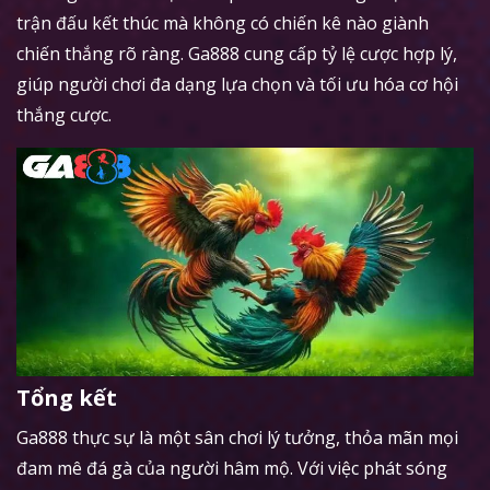
trận đấu kết thúc mà không có chiến kê nào giành
chiến thắng rõ ràng. Ga888 cung cấp tỷ lệ cược hợp lý,
giúp người chơi đa dạng lựa chọn và tối ưu hóa cơ hội
thắng cược.
Tổng kết
Ga888 thực sự là một sân chơi lý tưởng, thỏa mãn mọi
đam mê đá gà của người hâm mộ. Với việc phát sóng