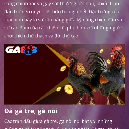
công chính xác và gây sát thương lớn hơn, khiến trận
đấu trở nên quyết liệt hơn bao giờ hết. Đặc trưng của
loại hình này là sự cân bằng giữa kỹ năng chiến đấu và
sự can đảm của các chiến kê, phù hợp với những người
chơi thích thử thách và độ khó cao.
Đá gà tre, gà nòi
Các trận đấu giữa gà tre, gà nòi nổi bật với những