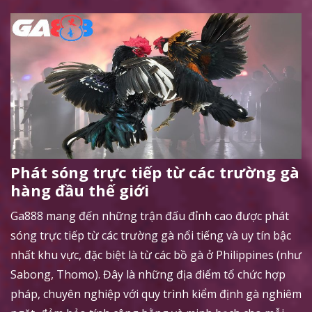
Phát sóng trực tiếp từ các trường gà
hàng đầu thế giới
Ga888 mang đến những trận đấu đỉnh cao được phát
sóng trực tiếp từ các trường gà nổi tiếng và uy tín bậc
nhất khu vực, đặc biệt là từ các bồ gà ở Philippines (như
Sabong, Thomo). Đây là những địa điểm tổ chức hợp
pháp, chuyên nghiệp với quy trình kiểm định gà nghiêm