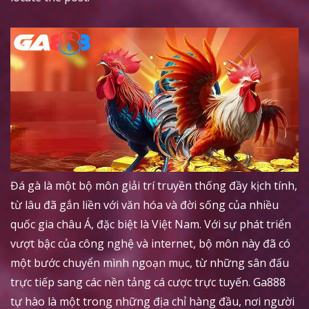
Đá gà là một bộ môn giải trí truyền thống đầy kịch tính,
từ lâu đã gắn liền với văn hóa và đời sống của nhiều
quốc gia châu Á, đặc biệt là Việt Nam. Với sự phát triển
vượt bậc của công nghệ và internet, bộ môn này đã có
một bước chuyển mình ngoạn mục, từ những sân đấu
trực tiếp sang các nền tảng cá cược trực tuyến. Ga888
tự hào là một trong những địa chỉ hàng đầu, nơi người